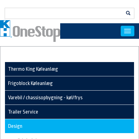
Menu
Thermo King Køleanlæg
Frigoblock Køleanlæg
Varebil / chassisopbygning - køl/frys
Trailer Service
Design