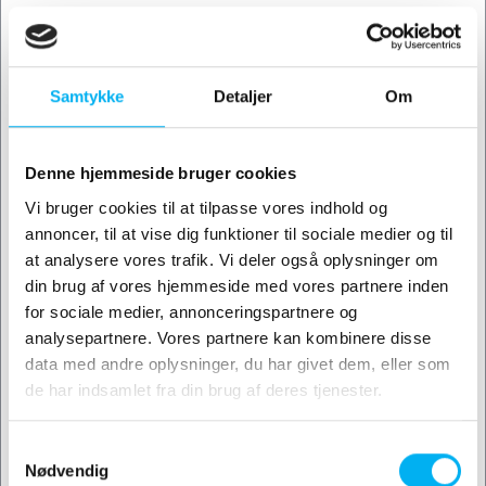
Ny folie farve
Samtykke
Detaljer
Om
Bemærkning
Denne hjemmeside bruger cookies
Vi bruger cookies til at tilpasse vores indhold og
annoncer, til at vise dig funktioner til sociale medier og til
Upload billede
at analysere vores trafik. Vi deler også oplysninger om
din brug af vores hjemmeside med vores partnere inden
for sociale medier, annonceringspartnere og
analysepartnere. Vores partnere kan kombinere disse
data med andre oplysninger, du har givet dem, eller som
de har indsamlet fra din brug af deres tjenester.
Samtykkevalg
Nødvendig
Mobile branding