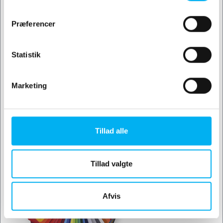
Et effektivt koncept der skaber synlighed for dit budskab.
Præferencer
Som annoncør skaber du synlighed for dit budskab, som
ses af tusindvis af mennesker, der ser trailerne. Som
vognmand kan du udnytte den tomme plads på din trailer til
Statistik
at skabe en økonomisk gevinst. Hvad enten du er
vognmand eller annoncør - kontakt os og hør mere om
Marketing
denne enestående mulighed.
Find den rette farve her
Tillad alle
Tillad valgte
Afvis