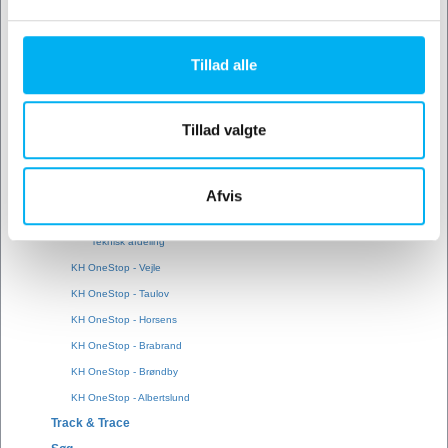
Ledige stillinger
Job
Find din afdeling
Tillad alle
KH OneStop - Padborg
KH OneStop - Monteringsværksted
Tillad valgte
KH OneStop - Reparationsværksted
KH OneStop - Karet
Administration
Afvis
Salgsafdeling
Teknisk afdeling
KH OneStop - Vejle
KH OneStop - Taulov
KH OneStop - Horsens
KH OneStop - Brabrand
KH OneStop - Brøndby
KH OneStop - Albertslund
Track & Trace