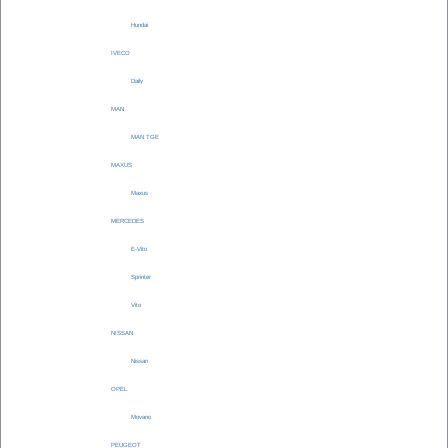
Hundai
IVECO
Daily
MAN
MAN TGE
MAXUS
Maxus
MERCEDES
E-Vito
Sprinter
Vito
NISSAN
Nissan
OPEL
Movano
PEUGEOT