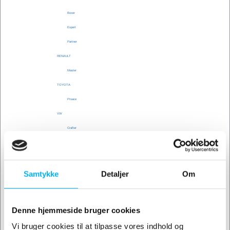
Boxer
Expert
Partner
RENAULT
Master
TOYOTA
Proace
VW
Crafter
E-Crafter
ID Buzz
Trailer Service
Samtykke
Detaljer
Om
Reparation
Lifte
Denne hjemmeside bruger cookies
Skillevægge
Låseanordning
Vi bruger cookies til at tilpasse vores indhold og