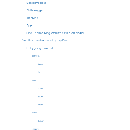
Serviceydelser
Skillevægge
TracKing
Apps
Find Thermo King værksted eller forhandler
Varebil / chassisopbygning - køl/frys
Opbygning - varebil
CITROEN
Jumper
Berlingo
FIAT
Ducato
Scudo
Talento
FORD
Custom
HUNDAI