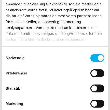
Oliefyr
annoncer, til at vise dig funktioner til sociale medier og til
at analysere vores trafik. Vi deler også oplysninger om
Opbygning
din brug af vores hjemmeside med vores partnere inden
Syn af trailer
for sociale medier, annonceringspartnere og
Kompetencer
analysepartnere. Vores partnere kan kombinere disse
Design
data med andre oplysninger, du har givet dem, eller som
Folieindpakning
de har indsamlet fra din brug af deres tjenester.
Biler og varevogne
Faste kasser
Samtykkevalg
Lastbiler
Nødvendig
Presenninger
Mobile branding
Præferencer
Skilte og banner
Kontakt
Afdelinger
Statistik
Salgsafdeling
BreakDown
Marketing
Fakturaer og kontoudtog