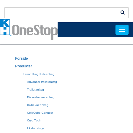
Menu
Forside
Produkter
Thermo King Køleanlæg
Advancer traileranlæg
Traileranlæg
Dieseldrevne anlæg
Bildrevneanlæg
ColdCube Connect
Cryo Tech
Ekstraudstyr